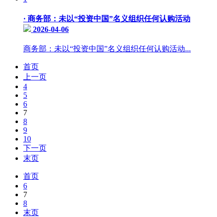
·
商务部：未以“投资中国”名义组织任何认购活动
2026-04-06
商务部：未以“投资中国”名义组织任何认购活动...
首页
上一页
4
5
6
7
8
9
10
下一页
末页
首页
6
7
8
末页