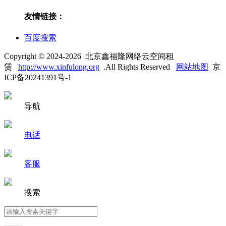
友情链接：
百度搜索
Copyright © 2024-2026 北京鑫福隆网络云空间租
赁
http://www.xinfulong.org
.All Rights Reserved
网站地图
京
ICP备20241391号-1
导航
电话
客服
搜索