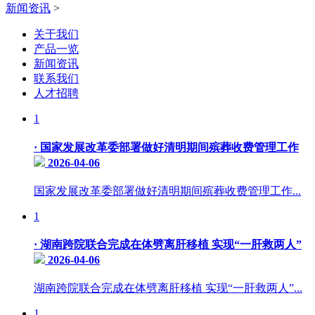
新闻资讯
>
关于我们
产品一览
新闻资讯
联系我们
人才招聘
1
·
国家发展改革委部署做好清明期间殡葬收费管理工作
2026-04-06
国家发展改革委部署做好清明期间殡葬收费管理工作...
1
·
湖南跨院联合完成在体劈离肝移植 实现“一肝救两人”
2026-04-06
湖南跨院联合完成在体劈离肝移植 实现“一肝救两人”...
1