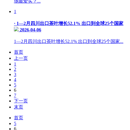
场最爱买？...
1
·
1—2月四川出口茶叶增长52.1% 出口到全球25个国家
2026-04-06
1—2月四川出口茶叶增长52.1% 出口到全球25个国家...
首页
上一页
1
2
3
4
5
6
7
下一页
末页
首页
5
6