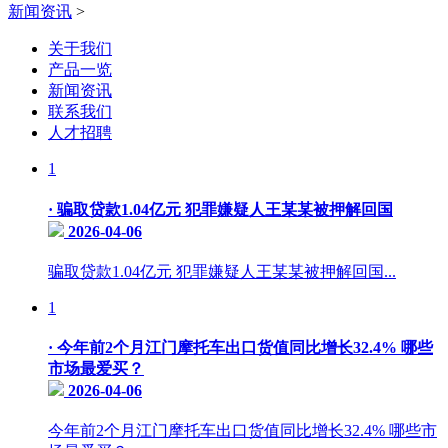
新闻资讯
>
关于我们
产品一览
新闻资讯
联系我们
人才招聘
1
·
骗取贷款1.04亿元 犯罪嫌疑人王某某被押解回国
2026-04-06
骗取贷款1.04亿元 犯罪嫌疑人王某某被押解回国...
1
·
今年前2个月江门摩托车出口货值同比增长32.4% 哪些
市场最爱买？
2026-04-06
今年前2个月江门摩托车出口货值同比增长32.4% 哪些市