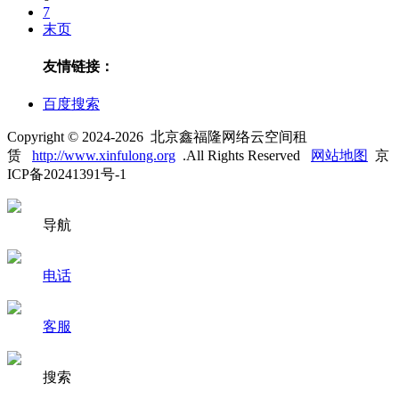
7
末页
友情链接：
百度搜索
Copyright © 2024-2026 北京鑫福隆网络云空间租
赁
http://www.xinfulong.org
.All Rights Reserved
网站地图
京
ICP备20241391号-1
导航
电话
客服
搜索