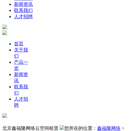
新闻资讯
联系我们
人才招聘
首页
关于我
们
产品一
览
新闻资
讯
联系我
们
人才招
聘
北京鑫福隆网络云空间租赁
您所在的位置：
鑫福隆网络
>