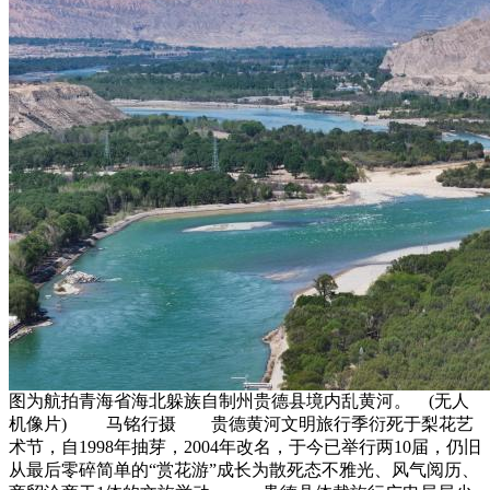
图为航拍青海省海北躲族自制州贵德县境内乱黄河。 (无人
机像片) 马铭行摄 贵德黄河文明旅行季衍死于梨花艺
术节，自1998年抽芽，2004年改名，于今已举行两10届，仍旧
从最后零碎简单的“赏花游”成长为散死态不雅光、风气阅历、