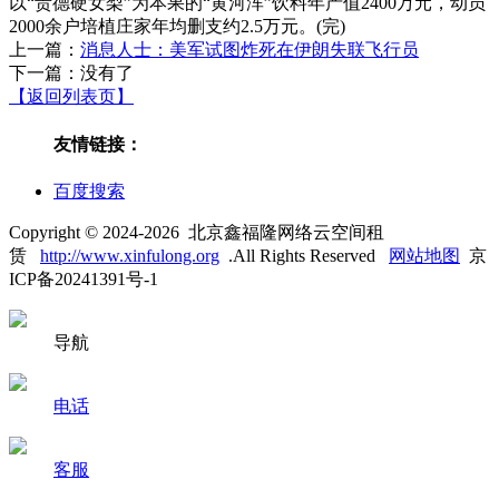
以“贵德硬女梨”为本果的“黄河浑”饮料年产值2400万元，动员
2000余户培植庄家年均删支约2.5万元。(完)
上一篇：
消息人士：美军试图炸死在伊朗失联飞行员
下一篇：没有了
【返回列表页】
友情链接：
百度搜索
Copyright © 2024-2026 北京鑫福隆网络云空间租
赁
http://www.xinfulong.org
.All Rights Reserved
网站地图
京
ICP备20241391号-1
导航
电话
客服