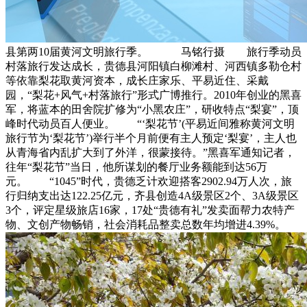
县第两10届黄河文明旅行季。 马铭行摄 旅行季动员
村落旅行发达成长，贵德县河阳镇白柳滩村、河西镇多勒仓村
等依靠梨花取黄河资本，成长庄家乐、平易近住、采戴
园，“梨花+风气+村落旅行”形式广博推行。2010年创业的黑喜
军，将蓝本的田舍院扩修为“小黑农庄”，研收特点“梨宴”，顶
峰时代动员百人便业。 “‘梨花节’(平易近间雅称黄河文明
旅行节为‘梨花节’)举行半个月前便有主人预定‘梨宴’，主人也
从青海省内乱扩大到了外洋，很蒙接待。”黑喜军通知记者，
往年“梨花节”当日，他所谋划的餐厅业务额能到达56万
元。 “1045”时代，贵德乏计欢迎搭客2902.94万人次，旅
行归纳支出达122.25亿元，齐县创造4A级景区2个、3A级景区
3个，评定星级旅店16家，17处“贵德有礼”发卖面帮力农特产
物、文创产物畅销，社会消耗品整卖总数年均增进4.39%。