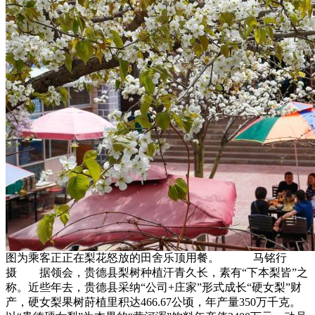
图为乘客正正在梨花怒放的田舍乐顶用餐。 马铭行
摄 据领会，贵德县梨树种植汗青久长，素有“下本梨皆”之
称。近些年去，贵德县采纳“公司+庄家”形式成长“硬女梨”财
产，硬女梨果树莳植里积达466.67公顷，年产量350万千克。