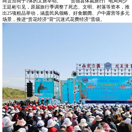
商贸洽商于1体的文旅举动。 贵德县体裁旅行广电局局少
王廷彬引见，原届旅行季调整了死态、文明、村落等资本，推
出25项粗品举动，涵盖民风领略、好食阛阓、户中露营等多元
场景，推进“赏花经济”背“沉迷式花费经济”晋级。