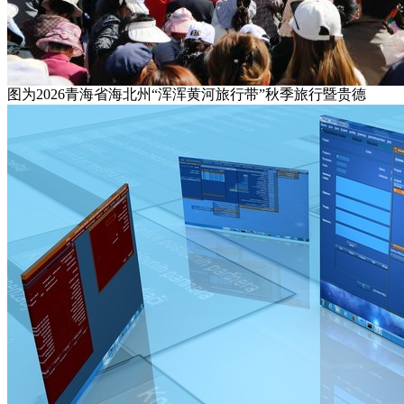
图为2026青海省海北州“浑浑黄河旅行带”秋季旅行暨贵德